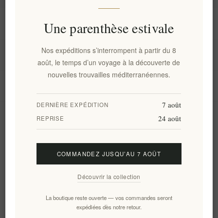
Information
Une parenthèse estivale
Nos expéditions s’interrompent à partir du 8
Mon compte
août, le temps d’un voyage à la découverte de
nouvelles trouvailles méditerranéennes.
Service client
7 août
DERNIÈRE EXPÉDITION
24 août
Newsletter
REPRISE
COMMANDEZ JUSQU’AU 7 AOÛT
S'abonner
Se désinscrire
Découvrir la collection
Suivez-nous
La boutique reste ouverte — vos commandes seront
expédiées dès notre retour.