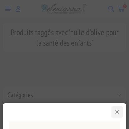
0
Produits taggés avec 'huile d'olive pour
la santé des enfants'
Catégories
Tags fréquents