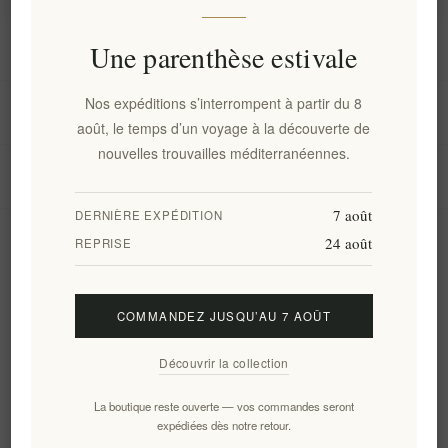
Information
Une parenthèse estivale
Nos expéditions s’interrompent à partir du 8
Mon compte
août, le temps d’un voyage à la découverte de
nouvelles trouvailles méditerranéennes.
Service client
7 août
DERNIÈRE EXPÉDITION
24 août
Newsletter
REPRISE
COMMANDEZ JUSQU’AU 7 AOÛT
S'abonner
Se désinscrire
Découvrir la collection
Suivez-nous
La boutique reste ouverte — vos commandes seront
expédiées dès notre retour.