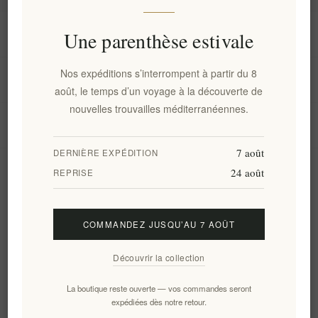
Information
Une parenthèse estivale
Nos expéditions s’interrompent à partir du 8
Mon compte
août, le temps d’un voyage à la découverte de
nouvelles trouvailles méditerranéennes.
Service client
7 août
DERNIÈRE EXPÉDITION
24 août
Newsletter
REPRISE
COMMANDEZ JUSQU’AU 7 AOÛT
S'abonner
Se désinscrire
Découvrir la collection
Suivez-nous
La boutique reste ouverte — vos commandes seront
expédiées dès notre retour.