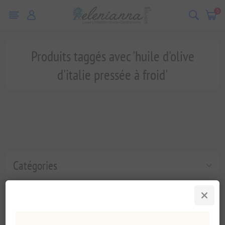
0
Produits taggés avec 'huile d'olive
d'italie pressée à froid'
Catégories
Tags fréquents