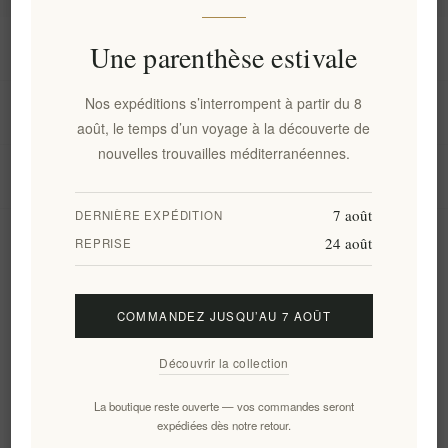
Information
Une parenthèse estivale
Nos expéditions s’interrompent à partir du 8
Mon compte
août, le temps d’un voyage à la découverte de
nouvelles trouvailles méditerranéennes.
Service client
7 août
DERNIÈRE EXPÉDITION
24 août
Newsletter
REPRISE
COMMANDEZ JUSQU’AU 7 AOÛT
S'abonner
Se désinscrire
Découvrir la collection
Suivez-nous
La boutique reste ouverte — vos commandes seront
expédiées dès notre retour.