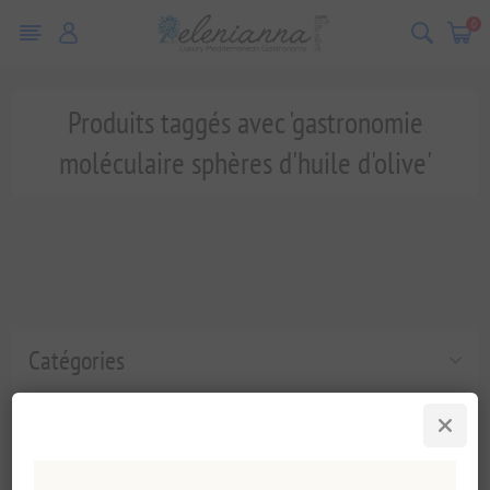
0
Produits taggés avec 'gastronomie
moléculaire sphères d'huile d'olive'
Catégories
Tags fréquents