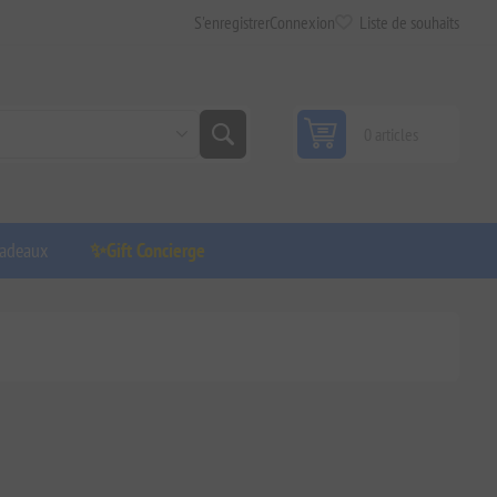
S'enregistrer
Connexion
Liste de souhaits
0 articles
adeaux
✨Gift Concierge