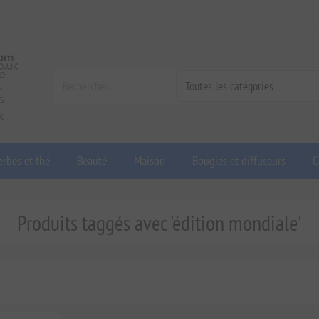
rbes et thé
Beauté
Maison
Bougies et diffuseurs
C
Produits taggés avec 'édition mondiale'