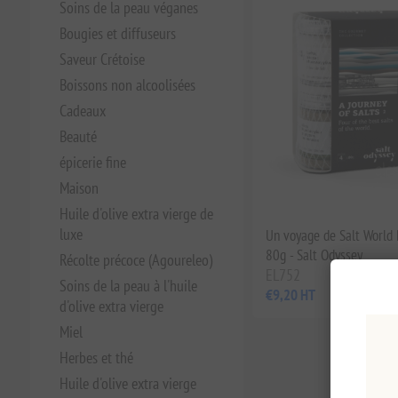
Soins de la peau véganes
Bougies et diffuseurs
Saveur Crétoise
Boissons non alcoolisées
Cadeaux
Beauté
épicerie fine
Maison
Huile d'olive extra vierge de
luxe
Un voyage de Salt World 
80g - Salt Odyssey
Récolte précoce (Agoureleo)
EL752
Soins de la peau à l'huile
€9,20 HT
d'olive extra vierge
Miel
Herbes et thé
Huile d'olive extra vierge