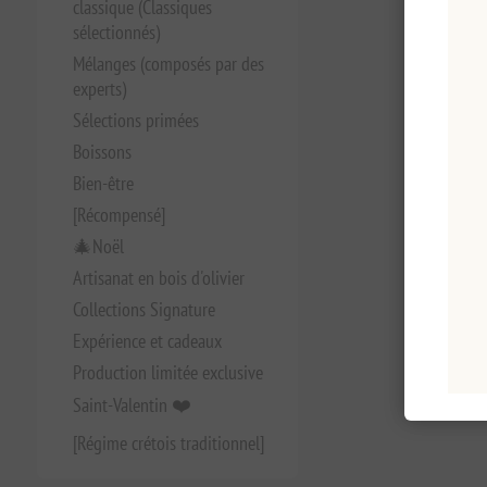
classique (Classiques
sélectionnés)
Mélanges (composés par des
experts)
Sélections primées
Boissons
Bien-être
[Récompensé]
🎄Noël
Artisanat en bois d'olivier
Collections Signature
Expérience et cadeaux
Production limitée exclusive
Saint-Valentin ❤️
[Régime crétois traditionnel]