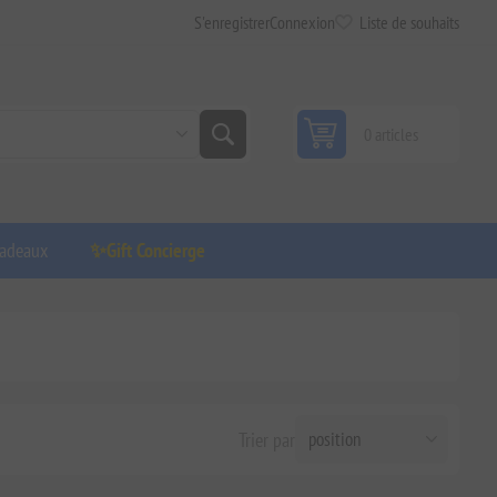
S'enregistrer
Connexion
Liste de souhaits
0 articles
adeaux
✨Gift Concierge
Trier par