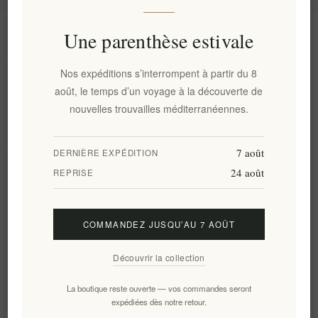
Information
Une parenthèse estivale
Nos expéditions s’interrompent à partir du 8
Mon compte
août, le temps d’un voyage à la découverte de
nouvelles trouvailles méditerranéennes.
Service client
7 août
DERNIÈRE EXPÉDITION
24 août
Newsletter
REPRISE
COMMANDEZ JUSQU’AU 7 AOÛT
S'abonner
Se désinscrire
Découvrir la collection
Suivez-nous
La boutique reste ouverte — vos commandes seront
expédiées dès notre retour.