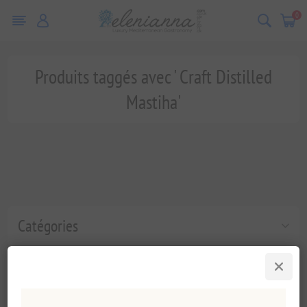
0
Produits taggés avec ' Craft Distilled
Mastiha'
Catégories
Tags fréquents