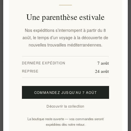
Information
Une parenthèse estivale
Nos expéditions s’interrompent à partir du 8
Mon compte
août, le temps d’un voyage à la découverte de
nouvelles trouvailles méditerranéennes.
Service client
7 août
DERNIÈRE EXPÉDITION
24 août
Newsletter
REPRISE
COMMANDEZ JUSQU’AU 7 AOÛT
S'abonner
Se désinscrire
Découvrir la collection
Suivez-nous
La boutique reste ouverte — vos commandes seront
expédiées dès notre retour.