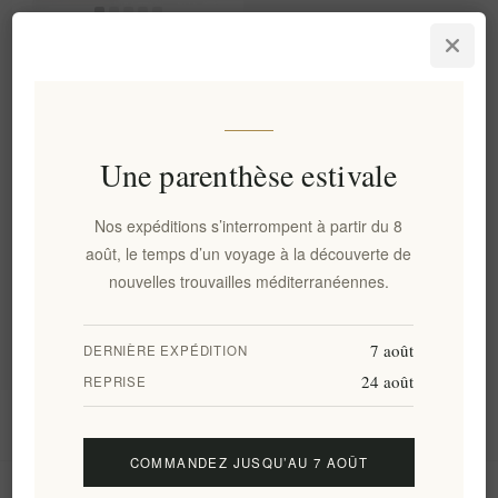
Luxe Metaxa Private Reserve
Orama Brandy 40% 0,7L -
Qualité Premium
EL1773
€79,00 HT
soit €112,86 le 1 lt
Une parenthèse estivale
Nos expéditions s’interrompent à partir du 8
Catégories
août, le temps d’un voyage à la découverte de
nouvelles trouvailles méditerranéennes.
Tags fréquents
7 août
DERNIÈRE EXPÉDITION
24 août
REPRISE
Information
COMMANDEZ JUSQU’AU 7 AOÛT
Mon compte