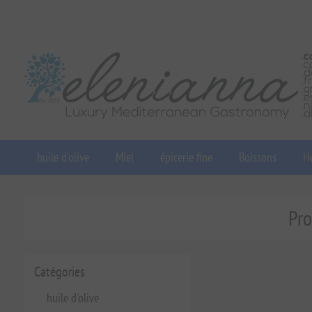
huile d'olive
Miel
épicerie fine
Boissons
He
Pro
Catégories
huile d'olive