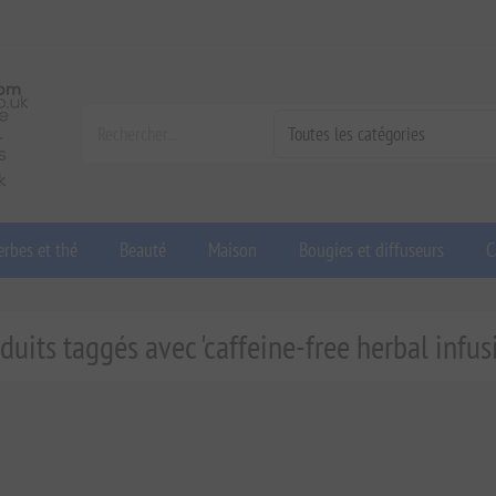
rbes et thé
Beauté
Maison
Bougies et diffuseurs
C
duits taggés avec 'caffeine-free herbal infus