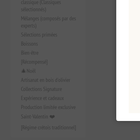
classique (Classiques
sélectionnés)
Mélanges (composés par des
experts)
Sélections primées
Boissons
Bien-être
[Récompensé]
🎄Noël
Artisanat en bois d'olivier
Collections Signature
Expérience et cadeaux
Production limitée exclusive
Saint-Valentin ❤️
[Régime crétois traditionnel]