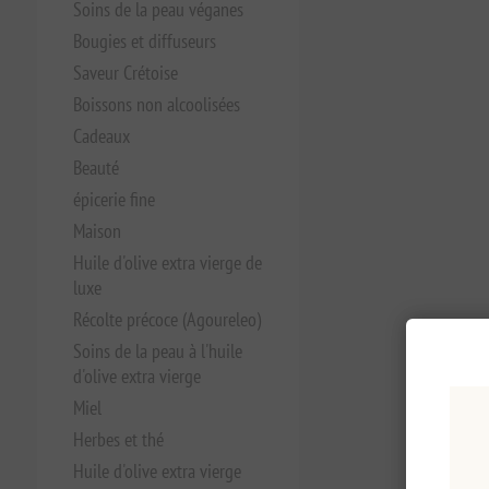
Soins de la peau véganes
Bougies et diffuseurs
Saveur Crétoise
Boissons non alcoolisées
Cadeaux
Beauté
épicerie fine
Maison
Huile d'olive extra vierge de
luxe
Récolte précoce (Agoureleo)
Soins de la peau à l'huile
d'olive extra vierge
Miel
Herbes et thé
Huile d'olive extra vierge