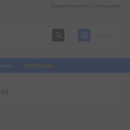
S'enregistrer
Connexion
Liste de souhaits
0 articles
adeaux
✨Gift Concierge
ion'