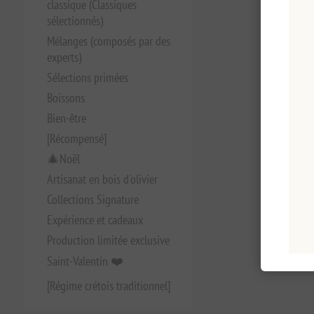
classique (Classiques
sélectionnés)
Mélanges (composés par des
experts)
Sélections primées
Boissons
Bien-être
[Récompensé]
🎄Noël
Artisanat en bois d'olivier
Collections Signature
Expérience et cadeaux
Production limitée exclusive
Saint-Valentin ❤️
[Régime crétois traditionnel]