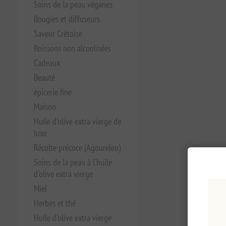
Soins de la peau véganes
Bougies et diffuseurs
Saveur Crétoise
Boissons non alcoolisées
Cadeaux
Beauté
épicerie fine
Maison
Huile d'olive extra vierge de
luxe
Récolte précoce (Agoureleo)
Soins de la peau à l'huile
d'olive extra vierge
Miel
Herbes et thé
Huile d'olive extra vierge