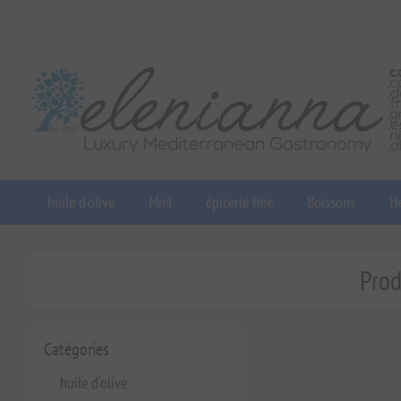
huile d'olive
Miel
épicerie fine
Boissons
He
Prod
Catégories
huile d'olive