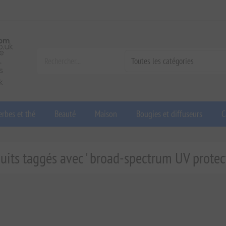
rbes et thé
Beauté
Maison
Bougies et diffuseurs
C
uits taggés avec ' broad-spectrum UV protec