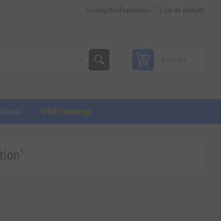
S'enregistrer
Connexion
Liste de souhaits
0 articles
adeaux
✨Gift Concierge
tion'