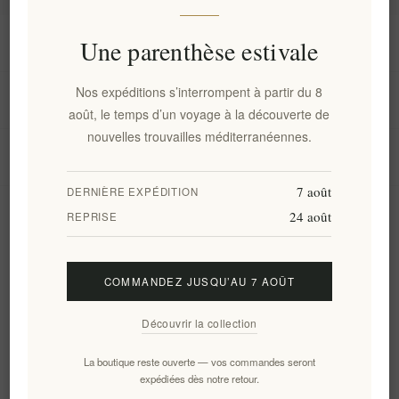
Information
Une parenthèse estivale
Nos expéditions s’interrompent à partir du 8
Mon compte
août, le temps d’un voyage à la découverte de
nouvelles trouvailles méditerranéennes.
Service client
7 août
DERNIÈRE EXPÉDITION
24 août
Newsletter
REPRISE
COMMANDEZ JUSQU’AU 7 AOÛT
S'abonner
Se désinscrire
Découvrir la collection
Suivez-nous
La boutique reste ouverte — vos commandes seront
expédiées dès notre retour.