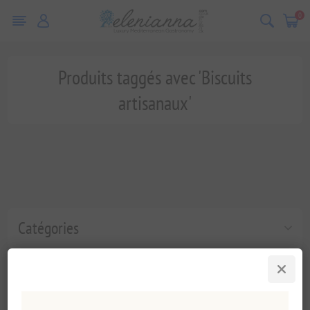
0
Produits taggés avec 'Biscuits
artisanaux'
Catégories
Tags fréquents