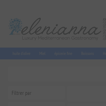
huile d'olive
Miel
épicerie fine
Boissons
He
Filtrer par