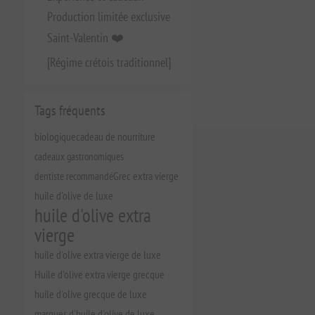
Production limitée exclusive
Saint-Valentin ❤️
[Régime crétois traditionnel]
Tags fréquents
biologique
cadeau de nourriture
cadeaux gastronomiques
dentiste recommandé
Grec extra vierge
huile d'olive de luxe
huile d'olive extra
vierge
huile d'olive extra vierge de luxe
Huile d'olive extra vierge grecque
huile d'olive grecque de luxe
marques d'huile d'olive de luxe