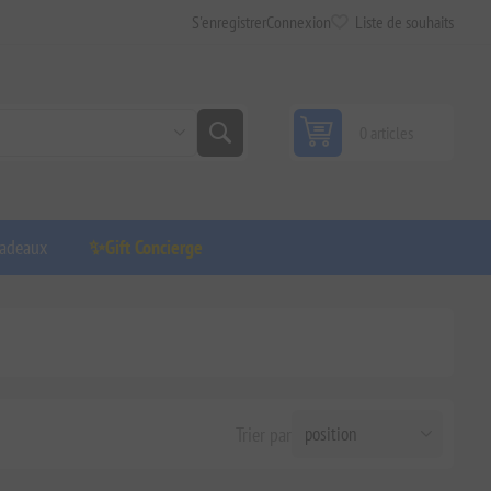
S'enregistrer
Connexion
Liste de souhaits
0 articles
adeaux
✨Gift Concierge
Trier par