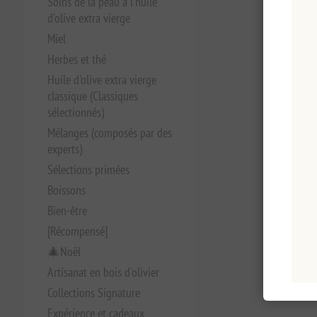
Soins de la peau à l'huile
d'olive extra vierge
Miel
Herbes et thé
Huile d'olive extra vierge
classique (Classiques
sélectionnés)
Mélanges (composés par des
experts)
Sélections primées
Boissons
Bien-être
[Récompensé]
🎄Noël
Artisanat en bois d'olivier
Collections Signature
Expérience et cadeaux