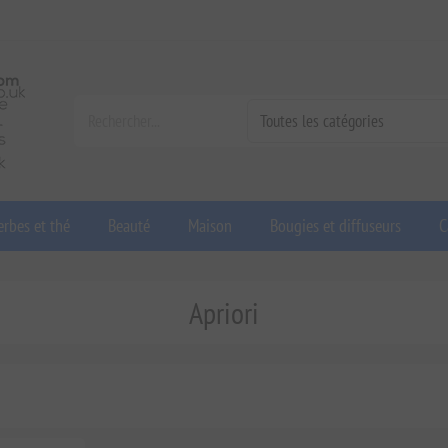
rbes et thé
Beauté
Maison
Bougies et diffuseurs
C
Apriori