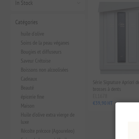
In Stock
Catégories
huile d'olive
Soins de la peau véganes
Bougies et diffuseurs
Saveur Crétoise
Boissons non alcoolisées
Cadeaux
Série Signature Apriori d
Beauté
brosses à dents
EL1678
épicerie fine
€39,90 HT
Maison
Huile d'olive extra vierge de
luxe
Récolte précoce (Agoureleo)