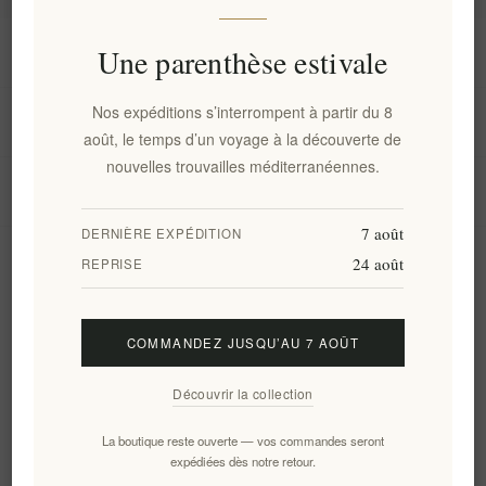
Information
Une parenthèse estivale
Nos expéditions s’interrompent à partir du 8
Mon compte
août, le temps d’un voyage à la découverte de
nouvelles trouvailles méditerranéennes.
Service client
7 août
DERNIÈRE EXPÉDITION
24 août
Newsletter
REPRISE
COMMANDEZ JUSQU’AU 7 AOÛT
S'abonner
Se désinscrire
Découvrir la collection
Suivez-nous
La boutique reste ouverte — vos commandes seront
expédiées dès notre retour.