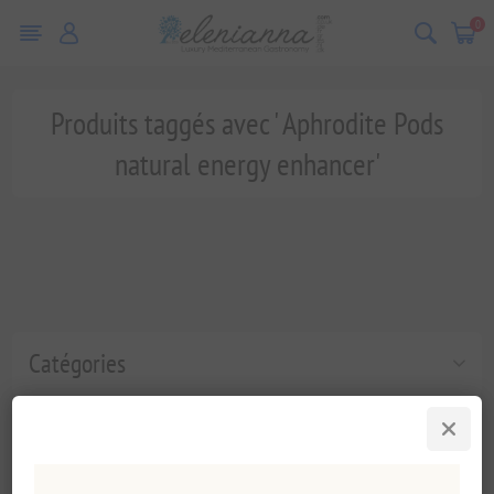
0
Produits taggés avec ' Aphrodite Pods
natural energy enhancer'
Catégories
Tags fréquents