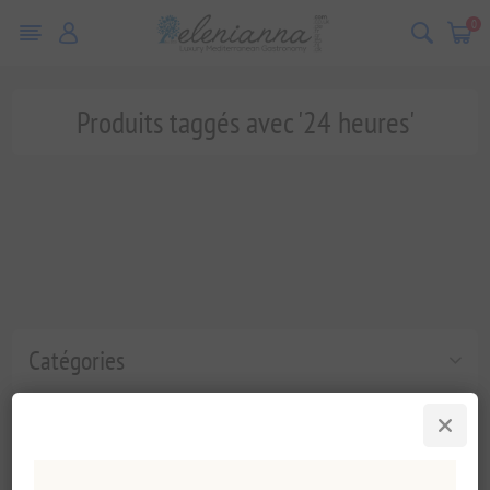
0
Produits taggés avec '24 heures'
Catégories
Tags fréquents