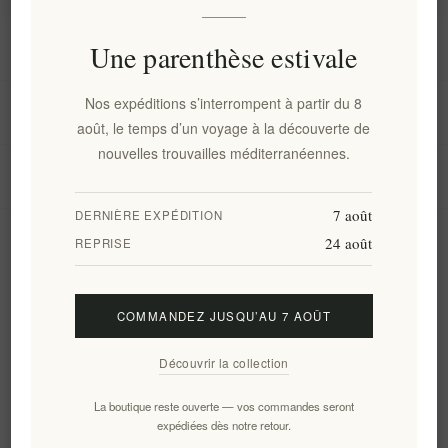
Information
Une parenthèse estivale
Nos expéditions s’interrompent à partir du 8
Mon compte
août, le temps d’un voyage à la découverte de
nouvelles trouvailles méditerranéennes.
Service client
7 août
DERNIÈRE EXPÉDITION
24 août
Newsletter
REPRISE
COMMANDEZ JUSQU’AU 7 AOÛT
S'abonner
Se désinscrire
Découvrir la collection
Suivez-nous
La boutique reste ouverte — vos commandes seront
expédiées dès notre retour.