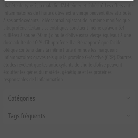
diabète de type 2, la maladie d'Alzheimer et l'obésité. Les effets anti-
inflammatoires de l'huile d'olive extra vierge peuvent être attribués
à ses antioxydants, l'oléocanthal agissant de la même manière que
l'ibuprofène. Certains scientifiques concluent même qu'avoir 3,4
cuillères à soupe (50 ml) d'huile d'olive extra vierge équivaut à une
dose adulte de 10 % d'ibuprofène. Il a été rapporté que l'acide
oléique contenu dans la même huile diminue les marqueurs
inflammatoires graves tels que la protéine C-réactive (CRP). D'autres
études révèlent que les antioxydants de l'huile d'olive peuvent
étouffer les gènes du matériel génétique et les protéines
responsables de l'inflammation.
Catégories
Tags fréquents