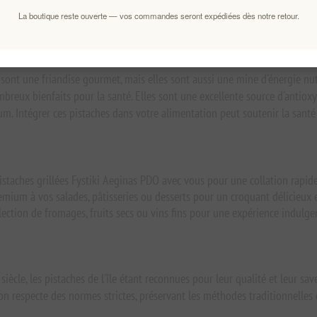
La boutique reste ouverte — vos commandes seront expédiées dès notre retour.
aches en fait un cadeau idéal pour les amateurs de gastronomie. Emballée
our toute occasion.
nt une friandise gourmet, mais elles sont aussi une mine d'énergie nutri
breux bienfaits pour la santé. Elles sont une excellente source d'antiox
m. Intégrer ces pistaches dans votre alimentation peut soutenir la santé 
staches grillées Fystiki Aeginas PDO avec vous pour une collation rapide
emium à vos salades, pâtisseries ou desserts pour un croquant délicieux 
lection de fromages, fruits secs ou vins fins pour une expérience indulge
iècle, les pistaches de l'île étant reconnues pour leur qualité et leur sav
n respecte des normes strictes, préservant les méthodes traditionnelles q