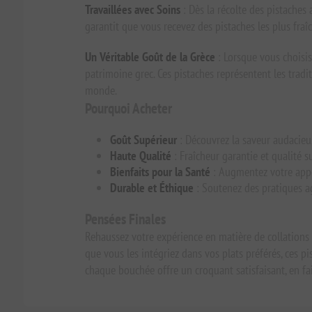
Travaillées avec Soins
: Dès la récolte des pistaches 
garantit que vous recevez des pistaches les plus fraî
Un Véritable Goût de la Grèce
: Lorsque vous choisis
patrimoine grec. Ces pistaches représentent les trad
monde.
Pourquoi Acheter
Goût Supérieur
: Découvrez la saveur audacieus
Haute Qualité
: Fraîcheur garantie et qualité 
Bienfaits pour la Santé
: Augmentez votre appor
Durable et Éthique
: Soutenez des pratiques a
Pensées Finales
Rehaussez votre expérience en matière de collations
que vous les intégriez dans vos plats préférés, ces pi
chaque bouchée offre un croquant satisfaisant, en f