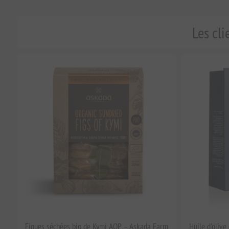
Les cli
Figues séchées bio de Kymi AOP – Askada Farm
Huile d'oliv