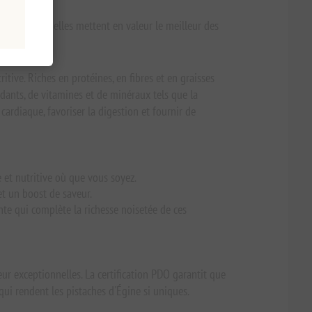
s avec soin, elles mettent en valeur le meilleur des
tive. Riches en protéines, en fibres et en graisses
ydants, de vitamines et de minéraux tels que la
cardiaque, favoriser la digestion et fournir de
 et nutritive où que vous soyez.
et un boost de saveur.
nte qui complète la richesse noisetée de ces
eur exceptionnelles. La certification PDO garantit que
ui rendent les pistaches d'Égine si uniques.