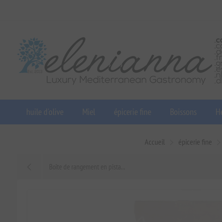
huile d'olive
Miel
épicerie fine
Boissons
He
Accueil
épicerie fine
Boîte de rangement en pista...