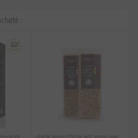
acheté :
ière récolte
<Fystiki Aeginas PDO Bar with Sesame Sugar