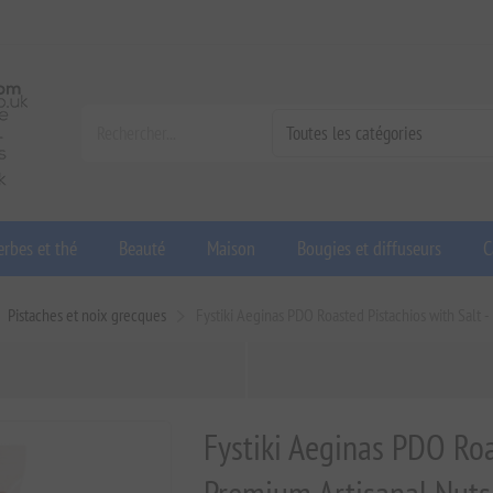
rbes et thé
Beauté
Maison
Bougies et diffuseurs
C
Pistaches et noix grecques
Fystiki Aeginas PDO Roasted Pistachios with Salt 
Fystiki Aeginas PDO Roa