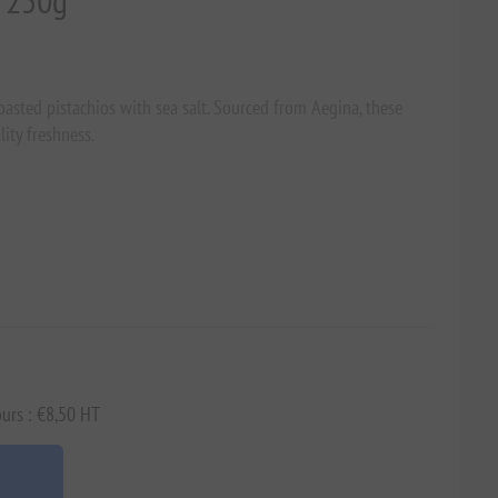
s 250g
asted pistachios with sea salt. Sourced from Aegina, these
lity freshness.
jours : €8,50 HT