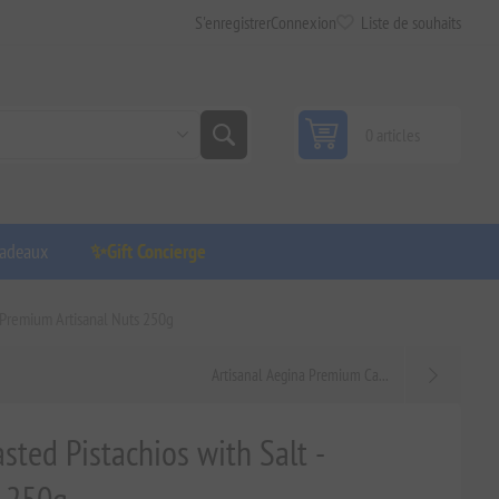
S'enregistrer
Connexion
Liste de souhaits
0 articles
adeaux
✨Gift Concierge
- Premium Artisanal Nuts 250g
Artisanal Aegina Premium Ca...
sted Pistachios with Salt -