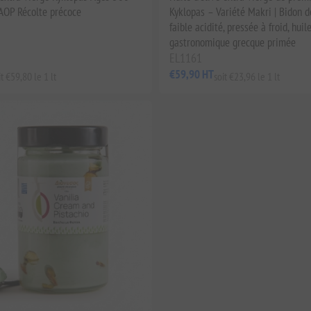
AOP Récolte précoce
Kyklopas – Variété Makri | Bidon d
faible acidité, pressée à froid, huile
gastronomique grecque primée
EL1161
€59,90 HT
it €59,80 le 1 lt
soit €23,96 le 1 lt