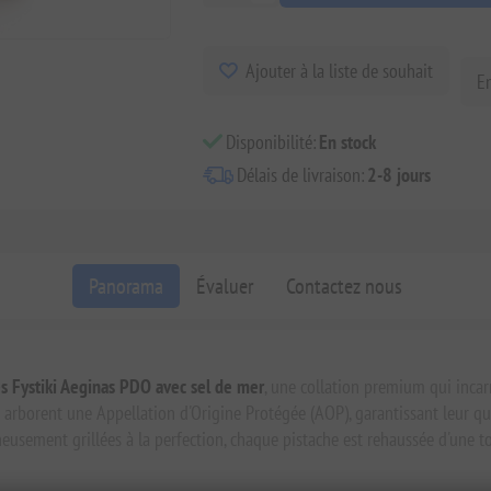
Ajouter à la liste de souhait
E
Disponibilité:
En stock
Délais de livraison:
2-8 jours
Panorama
Évaluer
Contactez nous
es Fystiki Aeginas PDO avec sel de mer
, une collation premium qui incarne
 arborent une Appellation d'Origine Protégée (AOP), garantissant leur qual
eusement grillées à la perfection, chaque pistache est rehaussée d'une t