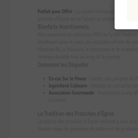
Parfait pour Offrir :
La qualité artisanale de ces pist
produits d'Égine, en en faisant un présent réfléchi p
Bienfaits Nutritionnels
Non seulement les pistaches PDO de Fystiki Aeginas so
bénéfiques pour le cœur, ces pistaches offrent de nom
vitamine B6, la thiamine, le potassium et le magnésiu
l'énergie durable tout au long de la journée.
Comment les Déguster
En-cas Sur le Pouce
: Gardez une poignée de Pi
Ingrédient Culinaire
: Ajoutez ces pistaches pr
Association Gourmande
: Associez-les à une sé
pistaches.
La Tradition des Pistaches d'Égine
La culture des pistaches à Égine remonte à plus d'un s
chaque étape du processus de culture et de productio