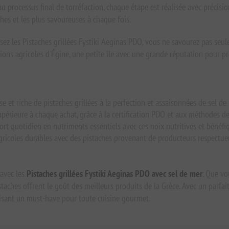
au processus final de torréfaction, chaque étape est réalisée avec précisio
ches et les plus savoureuses à chaque fois.
sez les Pistaches grillées Fystiki Aeginas PDO, vous ne savourez pas se
itions agricoles d'Égine, une petite île avec une grande réputation pour 
e et riche de pistaches grillées à la perfection et assaisonnées de sel de
supérieure à chaque achat, grâce à la certification PDO et aux méthodes de
t quotidien en nutriments essentiels avec ces noix nutritives et bénéfi
gricoles durables avec des pistaches provenant de producteurs respectue
 avec les
Pistaches grillées Fystiki Aeginas PDO avec sel de mer
. Que v
staches offrent le goût des meilleurs produits de la Grèce. Avec un parfai
aisant un must-have pour toute cuisine gourmet.