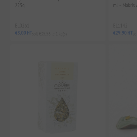
225g
ml – Makris 
EL0261
EL1142
€8,00 HT
€29,90 HT
soit €35,56 le 1 kg(s)
so