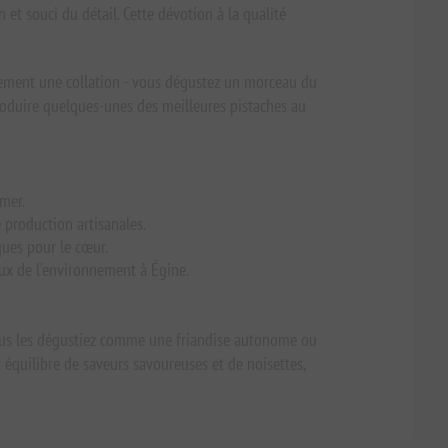
n et souci du détail. Cette dévotion à la qualité
ulement une collation - vous dégustez un morceau du
produire quelques-unes des meilleures pistaches au
 mer.
 production artisanales.
ques pour le cœur.
ux de l'environnement à Égine.
ous les dégustiez comme une friandise autonome ou
t équilibre de saveurs savoureuses et de noisettes,