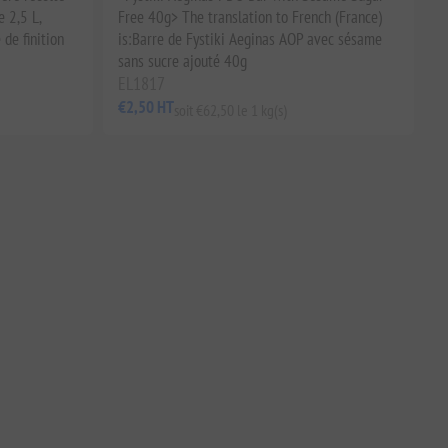
e 2,5 L,
Free 40g> The translation to French (France)
 de finition
is:Barre de Fystiki Aeginas AOP avec sésame
sans sucre ajouté 40g
EL1817
€2,50 HT
soit €62,50 le 1 kg(s)