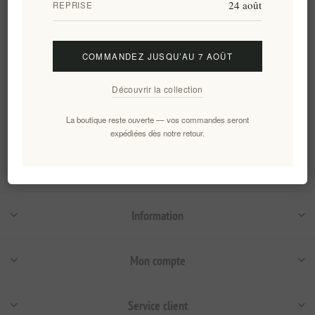
24 août
REPRISE
400g
EL1661
EL1577
€4,45 HT
€32,00 HT
soit €11,12 le 1 kg(s)
COMMANDEZ JUSQU’AU 7 AOÛT
Découvrir la collection
Catégories
La boutique reste ouverte — vos commandes seront
Tags fréquents
expédiées dès notre retour.
Information
Mon compte
Service client