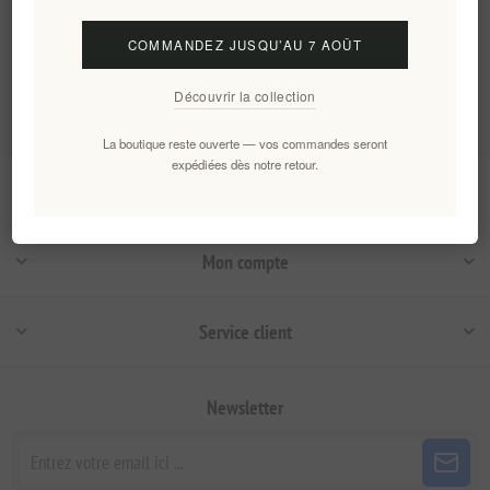
Catégories
COMMANDEZ JUSQU’AU 7 AOÛT
Tags fréquents
Découvrir la collection
La boutique reste ouverte — vos commandes seront
expédiées dès notre retour.
Information
Mon compte
Service client
Newsletter