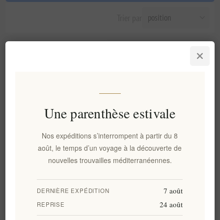
Trier par
Une parenthèse estivale
Nos expéditions s’interrompent à partir du 8
août, le temps d’un voyage à la découverte de
Mélasse non chauffés
nouvelles trouvailles méditerranéennes.
organique de Crète
EL799
€6,20 HT
soit €24,80 le 1 lt
7 août
DERNIÈRE EXPÉDITION
24 août
REPRISE