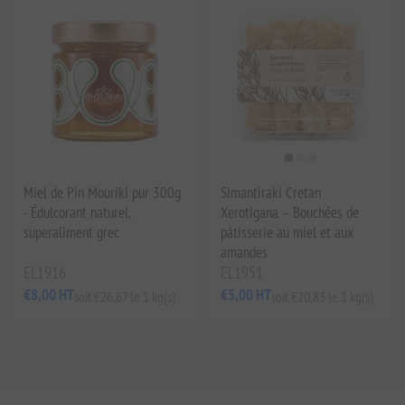
Miel de Pin Mouriki pur 300g
Simantiraki Cretan
- Édulcorant naturel,
Xerotigana – Bouchées de
superaliment grec
pâtisserie au miel et aux
amandes
EL1916
EL1951
€8,00 HT
€5,00 HT
soit €26,67 le 1 kg(s)
soit €20,83 le 1 kg(s)