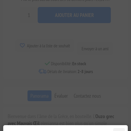
AJOUTER AU PANIER
Ajouter à la liste de souhait
Envoyer à un ami
Disponibilité:
En stock
Délais de livraison:
2-8 jours
Panorama
Évaluer
Contactez nous
Bienvenue dans l'âme de la Grèce, en bouteille. L'
Ouzo grec
avec Mauvais Œil
elenianna est bien plus qu'un simple
spiritueux ; c'est un voyage sensoriel au cœur des tavernes