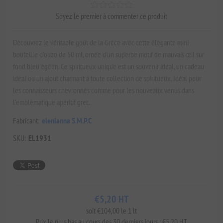
Soyez le premier à commenter ce produit
Découvrez le véritable goût de la Grèce avec cette élégante mini
bouteille d'ouzo de 50 ml, ornée d'un superbe motif de mauvais œil sur
fond bleu égéen. Ce spiritueux unique est un souvenir idéal, un cadeau
idéal ou un ajout charmant à toute collection de spiritueux. Idéal pour
les connaisseurs chevronnés comme pour les nouveaux venus dans
l'emblématique apéritif grec.
Fabricant:
elenianna S.M.P.C
SKU:
EL1931
€5,20 HT
soit €104,00 le 1 lt
Prix ​​le plus bas au cours des 30 derniers jours : €5,20 HT