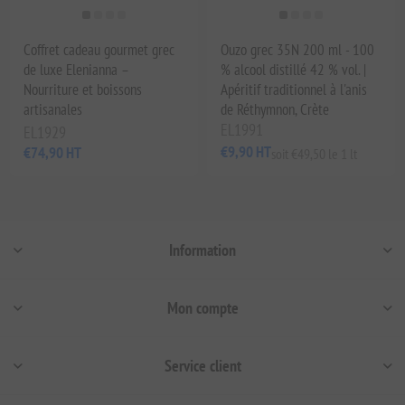
Coffret cadeau gourmet grec
Ouzo grec 35N 200 ml - 100
de luxe Elenianna –
% alcool distillé 42 % vol. |
Nourriture et boissons
Apéritif traditionnel à l'anis
artisanales
de Réthymnon, Crète
EL1991
EL1929
€9,90 HT
€74,90 HT
soit €49,50 le 1 lt
Information
Mon compte
Service client