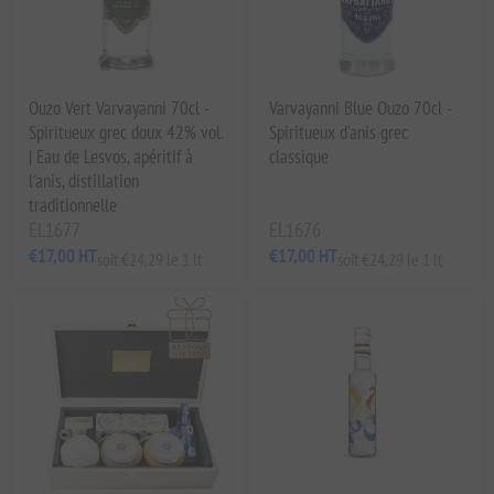
Ouzo Vert Varvayanni 70cl -
Varvayanni Blue Ouzo 70cl -
Spiritueux grec doux 42% vol.
Spiritueux d'anis grec
| Eau de Lesvos, apéritif à
classique
l'anis, distillation
traditionnelle
EL1677
EL1676
€17,00 HT
€17,00 HT
soit €24,29 le 1 lt
soit €24,29 le 1 lt