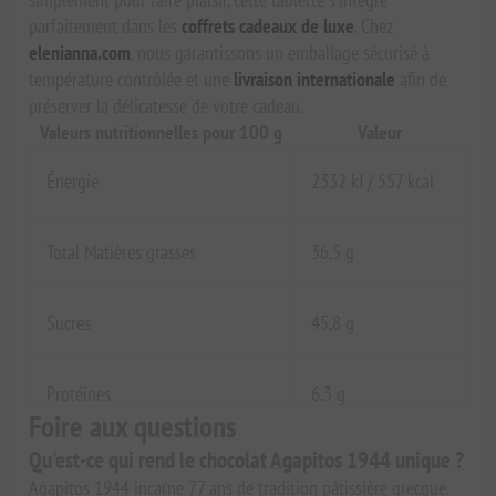
parfaitement dans les
coffrets cadeaux de luxe
. Chez
elenianna.com
, nous garantissons un emballage sécurisé à
température contrôlée et une
livraison internationale
afin de
préserver la délicatesse de votre cadeau.
Valeurs nutritionnelles pour 100 g
Valeur
Énergie
2332 kJ / 557 kcal
Total Matières grasses
36,5 g
Sucres
45,8 g
Protéines
6,3 g
Foire aux questions
Qu'est-ce qui rend le chocolat Agapitos 1944 unique ?
Agapitos 1944 incarne 77 ans de tradition pâtissière grecque.