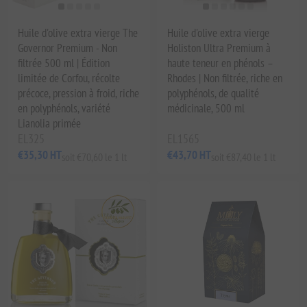
Huile d'olive extra vierge The
Huile d'olive extra vierge
Governor Premium - Non
Holiston Ultra Premium à
filtrée 500 ml | Édition
haute teneur en phénols –
limitée de Corfou, récolte
Rhodes | Non filtrée, riche en
précoce, pression à froid, riche
polyphénols, de qualité
en polyphénols, variété
médicinale, 500 ml
Lianolia primée
EL325
EL1565
€35,30 HT
€43,70 HT
soit €70,60 le 1 lt
soit €87,40 le 1 lt