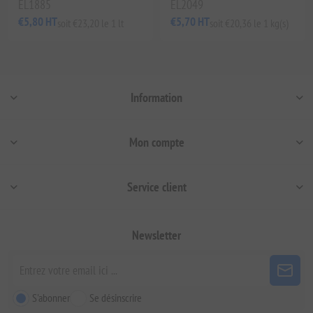
EL1885
EL2049
€5,80 HT
€5,70 HT
soit €23,20 le 1 lt
soit €20,36 le 1 kg(s)
Information
Mon compte
Service client
Newsletter
S'abonner
Se désinscrire