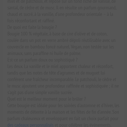
miel et de patchouli, et repose sur un fond riche de vanille, de
santal, de cèdre et de musc. Il en résulte un parfum gourmand,
chaud et sucré, à la vanille, d'une profondeur orientale – à la
fois réconfortant et raffiné.
De quoi est faite la bougie ?
Bougie 100 % végétale, à base de cire d'olive et de coton,
coulée dans un pot en verre ambré dépoli réutilisable avec un
couvercle en bambou foncé naturel. Vegan, non testée sur les
animaux, sans paraffine ni huile de palme.
Est-ce un parfum doux ou sophistiqué ?
Les deux. La vanille et le miel apportent chaleur et réconfort,
tandis que les notes de tête d'agrumes et de muguet lui
confèrent une fraîcheur incomparable. Le patchouli, le cèdre et
le musc ajoutent une profondeur raffinée et sophistiquée ; il ne
s'agit pas d'une simple vanille sucrée.
Quel est le meilleur moment pour le brûler ?
Cette bougie est idéale pour les soirées d'automne et d'hiver, les
moments de détente à la maison et les fêtes de fin d'année. Son
parfum chaleureux et enveloppant en fait un choix parfait pour
des cadeaux personnalisés
et pour célébrer les événements.