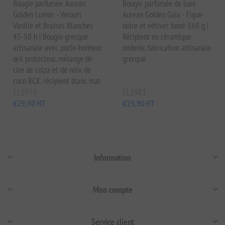
Bougie parfumée Aurean
Bougie parfumée de luxe
Golden Lumos - Velours
Aurean Golden Gaia - Figue
Vanille et Braises Blanches
noire et vétiver fumé 160 g |
45-50 h | Bougie grecque
Récipient en céramique
artisanale avec porte-bonheur
ombrée, fabrication artisanale
œil protecteur, mélange de
grecque
cire de colza et de noix de
coco RCX, récipient blanc mat
EL1979
EL1981
€29,90 HT
€29,90 HT
Information
Mon compte
Service client