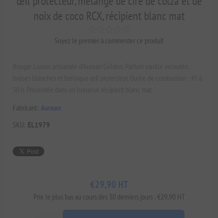
œil protecteur, mélange de cire de colza et de
noix de coco RCX, récipient blanc mat
Soyez le premier à commenter ce produit
Bougie Lumos artisanale d'Aurean Golden. Parfum vanille veloutée,
braises blanches et breloque œil protecteur. Durée de combustion : 45 à
50 h. Présentée dans un luxueux récipient blanc mat.
Fabricant:
Aurean
SKU:
EL1979
€29,90 HT
Prix ​​le plus bas au cours des 30 derniers jours : €29,90 HT