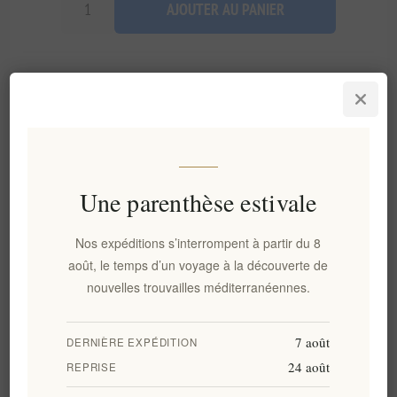
AJOUTER AU PANIER
Ajouter à la liste de souhait
Envoyer à un ami
Disponibilité:
En stock
Délais de livraison:
2-8 jours
Une parenthèse estivale
Nos expéditions s’interrompent à partir du 8
Panorama
Évaluer
Contactez nous
août, le temps d’un voyage à la découverte de
nouvelles trouvailles méditerranéennes.
Lumos d'Aurean Golden
est une bougie parfumée haut de
gamme, fabriquée artisanalement et conçue pour une
7 août
DERNIÈRE EXPÉDITION
combustion propre de 45 à 50 heures. Composée d'un mélange
24 août
REPRISE
durable de cire de colza RCX et de noix de coco, elle allie la