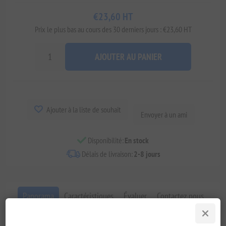
€23,60 HT
Prix ​​le plus bas au cours des 30 derniers jours : €23,60 HT
AJOUTER AU PANIER
Ajouter à la liste de souhait
Envoyer à un ami
Disponibilité:
En stock
Délais de livraison:
2-8 jours
Panorama
Caractéristiques
Évaluer
Contactez nous