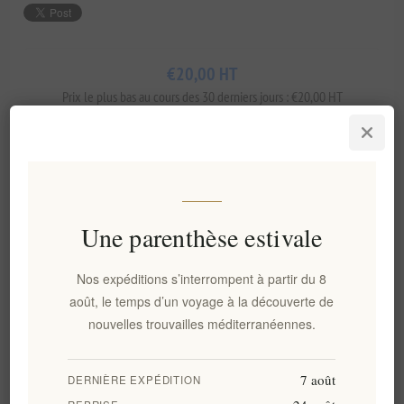
€20,00 HT
Prix ​​le plus bas au cours des 30 derniers jours : €20,00 HT
AJOUTER AU PANIER
Une parenthèse estivale
Ajouter à la liste de souhait
Envoyer à un ami
Nos expéditions s’interrompent à partir du 8
Délais de livraison:
2-8 jours
août, le temps d’un voyage à la découverte de
nouvelles trouvailles méditerranéennes.
Panorama
Évaluer
Contactez nous
7 août
DERNIÈRE EXPÉDITION