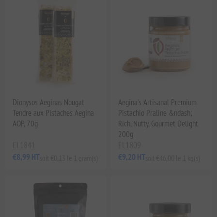
Dionysos Aeginas Nougat
Aegina's Artisanal Premium
Tendre aux Pistaches Aegina
Pistachio Praline &ndash;
AOP, 70g
Rich, Nutty, Gourmet Delight
200g
EL1841
EL1809
€8,99 HT
€9,20 HT
soit €0,13 le 1 gram(s)
soit €46,00 le 1 kg(s)