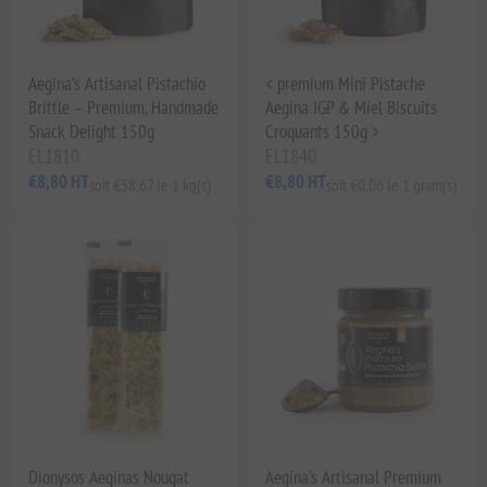
Aegina’s Artisanal Pistachio
< premium Mini Pistache
Brittle – Premium, Handmade
Aegina IGP & Miel Biscuits
Snack Delight 150g
Croquants 150g >
EL1810
EL1840
€8,80 HT
€8,80 HT
soit €58,67 le 1 kg(s)
soit €0,06 le 1 gram(s)
Dionysos Aeginas Nougat
Aegina's Artisanal Premium