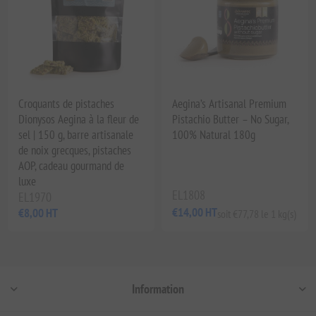
Croquants de pistaches
Aegina’s Artisanal Premium
Dionysos Aegina à la fleur de
Pistachio Butter – No Sugar,
sel | 150 g, barre artisanale
100% Natural 180g
de noix grecques, pistaches
AOP, cadeau gourmand de
luxe
EL1808
EL1970
€14,00 HT
€8,00 HT
soit €77,78 le 1 kg(s)
Information