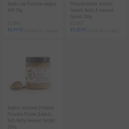
Tendre aux Pistaches Aegina
Pistachio Butter &ndash;
AOP, 70g
Smooth, Nutty & Gourmet
Spread 200g
EL1841
EL1807
€8,99 HT
€9,20 HT
soit €0,13 le 1 gram(s)
soit €46,00 le 1 kg(s)
Aegina's Artisanal Premium
Pistachio Praline &ndash;
Rich, Nutty, Gourmet Delight
200g