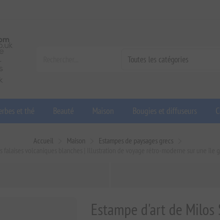
rbes et thé
Beauté
Maison
Bougies et diffuseurs
C
Accueil
Maison
Estampes de paysages grecs
les falaises volcaniques blanches | Illustration de voyage rétro-moderne sur une îl
Estampe d'art de Milos S