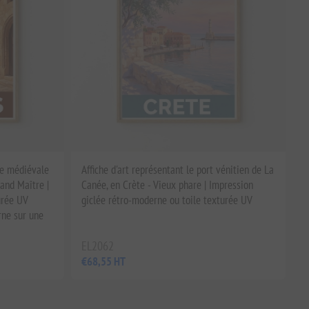
lle médiévale
Affiche d'art représentant le port vénitien de La
rand Maître |
Canée, en Crète - Vieux phare | Impression
urée UV
giclée rétro-moderne ou toile texturée UV
rne sur une
EL2062
€68,55 HT