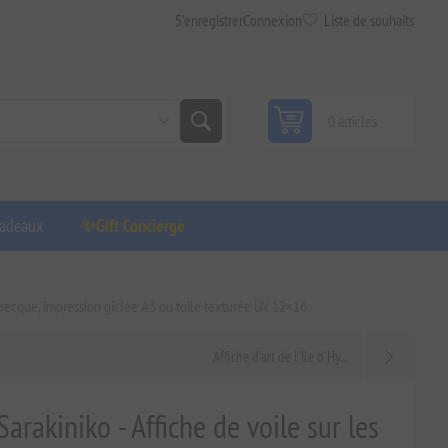
S'enregistrer
Connexion
Liste de souhaits
0 articles
adeaux
✨Gift Concierge
e grecque, impression giclée A3 ou toile texturée UV 12×16
Affiche d'art de l'île d'Hy...
arakiniko - Affiche de voile sur les