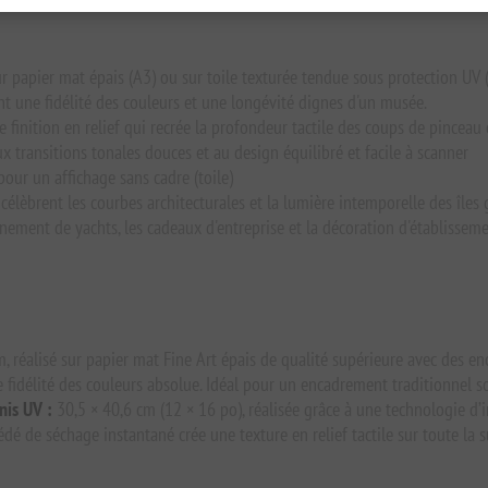
ur papier mat épais (A3) ou sur toile texturée tendue sous protection UV (
nt une fidélité des couleurs et une longévité dignes d'un musée.
e finition en relief qui recrée la profondeur tactile des coups de pinceau 
transitions tonales douces et au design équilibré et facile à scanner
pour un affichage sans cadre (toile)
élèbrent les courbes architecturales et la lumière intemporelle des îles 
onnement de yachts, les cadeaux d'entreprise et la décoration d'établissem
, réalisé sur papier mat Fine Art épais de qualité supérieure avec des en
 fidélité des couleurs absolue. Idéal pour un encadrement traditionnel so
nis UV :
30,5 × 40,6 cm (12 × 16 po), réalisée grâce à une technologie d
é de séchage instantané crée une texture en relief tactile sur toute la su