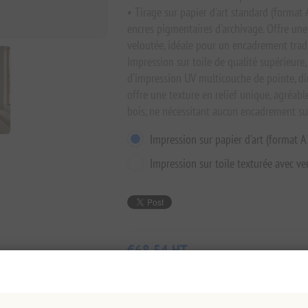
• Tirage sur papier d'art standard (format
encres pigmentaires d'archivage. Offre une
veloutée, idéale pour un encadrement tradi
Impression sur toile de qualité supérieure,
d’impression UV multicouche de pointe, d
offre une texture en relief unique, agréabl
bois, ne nécessitant aucun encadrement s
Impression sur papier d'art (format A
Impression sur toile texturée avec ve
€68,54 HT
Prix ​​le plus bas au cours des 30 derniers 
AJOUTER AU PANIER