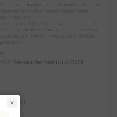
 A3) : Réalisé sur un papier mat épais de qualité musée avec des
 fidélité des couleurs exceptionnelle et une profondeur
tionnel sous verre.
 prête à accrocher (30,5 x 40,6 cm) : Grâce à une technologie
irectement sur une toile de coton haut de gamme, cette œuvre
e au toucher. La toile est tendue avec soin sur un châssis en
upplémentaire.
3)
rnis UV - Prête à accrocher (format 12x16) [+€36,30]
jours : €68,54 HT