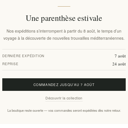
Une parenthèse estivale
Ajouter à la liste de souhait
E
Nos expéditions s’interrompent à partir du 8 août, le temps d’un
voyage à la découverte de nouvelles trouvailles méditerranéennes.
Disponibilité:
20 en stock
Délais de livraison:
2-8 jours
7 août
DERNIÈRE EXPÉDITION
24 août
REPRISE
Panorama
Évaluer
Contactez nous
COMMANDEZ JUSQU’AU 7 AOÛT
Découvrir la collection
es spectaculaires falaises volcaniques blanches et les eaux turquoise de
La boutique reste ouverte — vos commandes seront expédiées dès notre retour.
oyage du milieu du XXe siècle à un luxe discret et contemporain. Conçue p
ouvenir de voyage pour devenir une pièce maîtresse élégante dans les rési