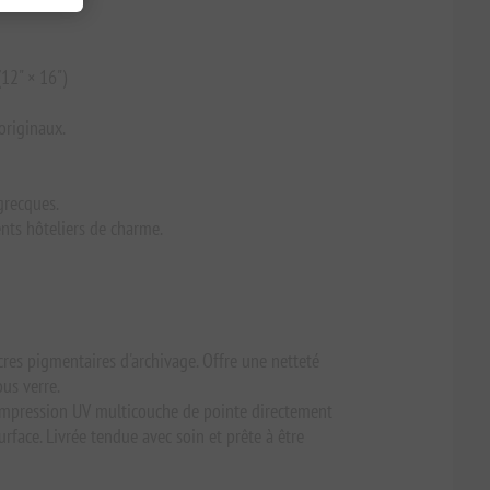
12" × 16")
originaux.
grecques.
ents hôteliers de charme.
cres pigmentaires d'archivage. Offre une netteté
us verre.
’impression UV multicouche de pointe directement
rface. Livrée tendue avec soin et prête à être