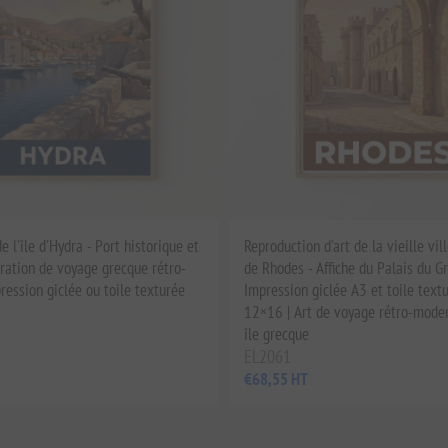
de l'île d'Hydra - Port historique et
Reproduction d'art de la vieille vi
stration de voyage grecque rétro-
de Rhodes - Affiche du Palais du G
ession giclée ou toile texturée
Impression giclée A3 et toile text
12×16 | Art de voyage rétro-mode
île grecque
EL2061
€68,55 HT