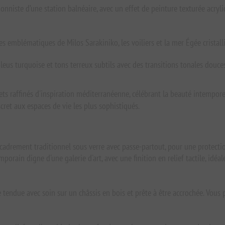
nniste d’une station balnéaire, avec un effet de peinture texturée acryli
 emblématiques de Milos Sarakiniko, les voiliers et la mer Égée cristall
eus turquoise et tons terreux subtils avec des transitions tonales douces
ets raffinés d'inspiration méditerranéenne, célébrant la beauté intempore
scret aux espaces de vie les plus sophistiqués.
ncadrement traditionnel sous verre avec passe-partout, pour une protecti
orain digne d'une galerie d'art, avec une finition en relief tactile, idé
rée tendue avec soin sur un châssis en bois et prête à être accrochée. V