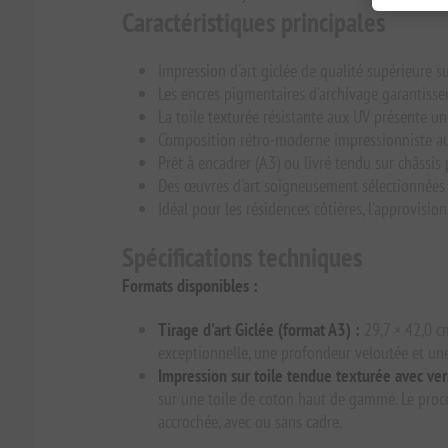
Caractéristiques principales
Impression d'art giclée de qualité supérieure s
Les encres pigmentaires d'archivage garantisse
La toile texturée résistante aux UV présente un
Composition rétro-moderne impressionniste aux 
Prêt à encadrer (A3) ou livré tendu sur châssis 
Des œuvres d'art soigneusement sélectionnées c
Idéal pour les résidences côtières, l'approvisi
Spécifications techniques
Formats disponibles :
Tirage d'art Giclée (format A3) :
29,7 × 42,0 cm
exceptionnelle, une profondeur veloutée et une
Impression sur toile tendue texturée avec ver
sur une toile de coton haut de gamme. Le procéd
accrochée, avec ou sans cadre.