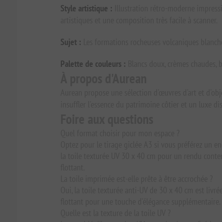
Style artistique :
Illustration rétro-moderne impressio
artistiques et une composition très facile à scanner.
Sujet :
Les formations rocheuses volcaniques blanches
Palette de couleurs :
Blancs doux, crèmes chaudes, bl
À propos d'Aurean
Aurean propose une sélection d'œuvres d'art et d'obj
insuffler l'essence du patrimoine côtier et un luxe di
Foire aux questions
Quel format choisir pour mon espace ?
Optez pour le tirage giclée A3 si vous préférez un e
la toile texturée UV 30 x 40 cm pour un rendu contemp
flottant.
La toile imprimée est-elle prête à être accrochée ?
Oui, la toile texturée anti-UV de 30 x 40 cm est liv
flottant pour une touche d'élégance supplémentaire.
Quelle est la texture de la toile UV ?