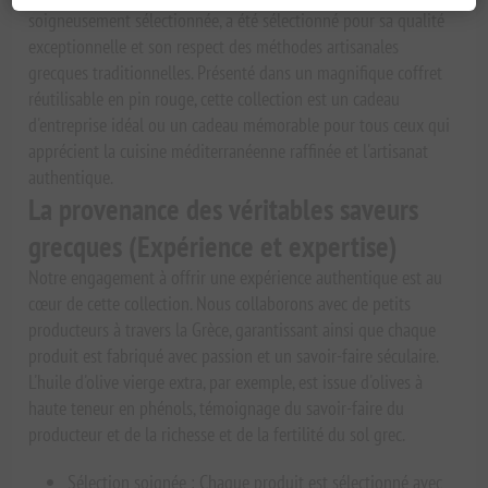
soigneusement sélectionnée, a été sélectionné pour sa qualité
exceptionnelle et son respect des méthodes artisanales
grecques traditionnelles. Présenté dans un magnifique coffret
réutilisable en pin rouge, cette collection est un cadeau
d'entreprise idéal ou un cadeau mémorable pour tous ceux qui
apprécient la cuisine méditerranéenne raffinée et l'artisanat
authentique.
La provenance des véritables saveurs
grecques (Expérience et expertise)
Notre engagement à offrir une expérience authentique est au
cœur de cette collection. Nous collaborons avec de petits
producteurs à travers la Grèce, garantissant ainsi que chaque
produit est fabriqué avec passion et un savoir-faire séculaire.
L'huile d'olive vierge extra, par exemple, est issue d'olives à
haute teneur en phénols, témoignage du savoir-faire du
producteur et de la richesse et de la fertilité du sol grec.
Sélection soignée : Chaque produit est sélectionné avec