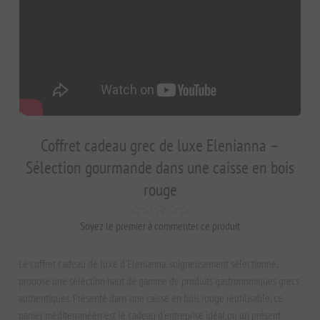
Coffret cadeau grec de luxe Elenianna –
Sélection gourmande dans une caisse en bois
rouge
Soyez le premier à commenter ce produit
Le coffret cadeau de luxe d'Elenianna, soigneusement sélectionné,
propose une sélection haut de gamme de produits gastronomiques grecs
authentiques. Présenté dans une caisse en bois rouge réutilisable, ce
panier méditerranéen est le cadeau d'entreprise idéal ou un présent