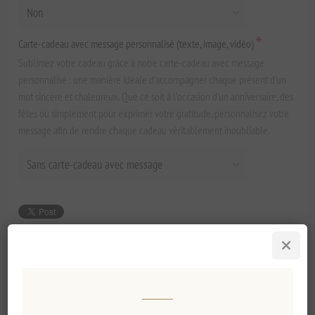
*
Carte-cadeau avec message personnalisé (texte, image, vidéo)
Sublimez votre cadeau grâce à notre carte-cadeau avec message
personnalisé : une manière idéale d'accompagner chaque présent d'un
mot sincère et chaleureux. Que ce soit à l'occasion d'un anniversaire, des
fêtes ou simplement pour exprimer votre gratitude, personnalisez votre
message afin de rendre chaque cadeau véritablement inoubliable.
€99,90 HT
Prix ​​le plus bas au cours des 30 derniers jours : €99,90 HT