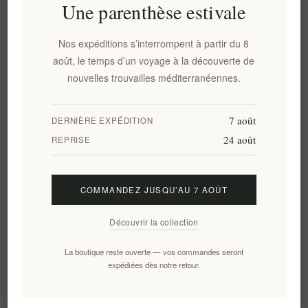
AJOUTER AU PANIER
Une parenthèse estivale
Nos expéditions s’interrompent à partir du 8
août, le temps d’un voyage à la découverte de
Ajouter à la liste de souhait
nouvelles trouvailles méditerranéennes.
Envoyer à un ami
Disponibilité:
Disponible dans 1 week
7 août
DERNIÈRE EXPÉDITION
Notifier lorsque disponible
24 août
REPRISE
Délais de livraison:
2-8 jours
COMMANDEZ JUSQU’AU 7 AOÛT
Panorama
Caractéristiques
Évaluer
Contactez nous
Découvrir la collection
La boutique reste ouverte — vos commandes seront
Découvrez les saveurs riches et authentiques de la Grèce avec le
expédiées dès notre retour.
Coffret Cadeau Grec de Luxe Elenianna.
Chaque article de cette sélection gastronomique,