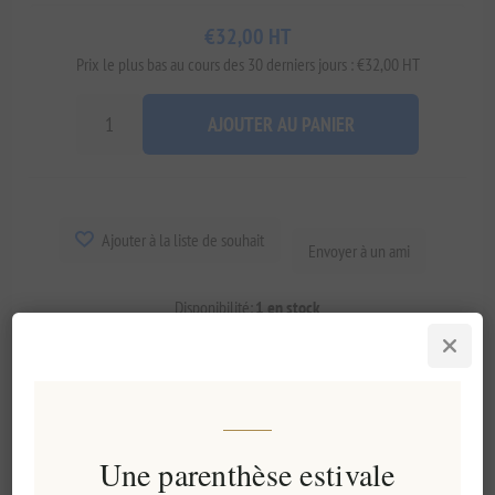
€32,00 HT
Prix ​​le plus bas au cours des 30 derniers jours : €32,00 HT
AJOUTER AU PANIER
Ajouter à la liste de souhait
Envoyer à un ami
Disponibilité:
1 en stock
Délais de livraison:
2-8 jours
Panorama
Caractéristiques
Évaluer
Contactez nous
Une parenthèse estivale